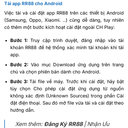
Tải app RR88 cho Android
Việc tải và cài đặt app RR88 trên các thiết bị Android
(Samsung, Oppo, Xiaomi. ..) cũng dễ dàng, tuy nhiên
có thêm một bước kích hoạt cài đặt ngoài CH Play:
Bước 1:
Truy cập trình duyệt, đăng nhập vào tài
khoản RR88 để hệ thống xác minh tài khoản khi tải
app.
Bước 2:
Vào mục Download ứng dụng trên trang
chủ và chọn phiên bản dành cho Android.
Bước 3:
Tải file về máy. Trước khi cài đặt, hãy bật
tùy chọn Cho phép cài đặt ứng dụng từ nguồn
không xác định (Unknown Sources) trong phần Cài
đặt điện thoại. Sau đó mở file vừa tải và cài đặt theo
hướng dẫn.
Xem thêm:
Đăng Ký RR88
| Nhận Ưu