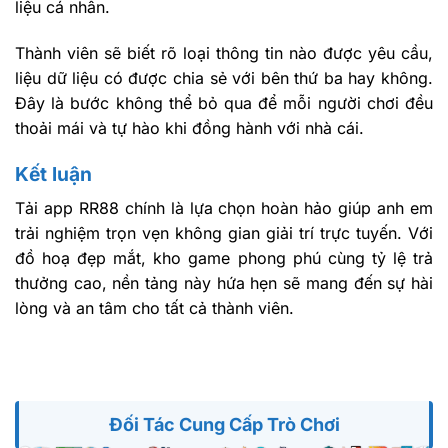
liệu cá nhân.
Thành viên sẽ biết rõ loại thông tin nào được yêu cầu,
liệu dữ liệu có được chia sẻ với bên thứ ba hay không.
Đây là bước không thể bỏ qua để mỗi người chơi đều
thoải mái và tự hào khi đồng hành với nhà cái.
Kết luận
Tải app RR88 chính là lựa chọn hoàn hảo giúp anh em
trải nghiệm trọn vẹn không gian giải trí trực tuyến. Với
đồ hoạ đẹp mắt, kho game phong phú cùng tỷ lệ trả
thưởng cao, nền tảng này hứa hẹn sẽ mang đến sự hài
lòng và an tâm cho tất cả thành viên.
Đối Tác Cung Cấp Trò Chơi