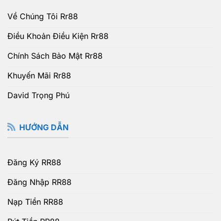
Về Chúng Tôi Rr88
Điều Khoản Điều Kiện Rr88
Chính Sách Bảo Mật Rr88
Khuyến Mãi Rr88
David Trọng Phú
HƯỚNG DẪN
Đăng Ký RR88
Đăng Nhập RR88
Nạp Tiền RR88