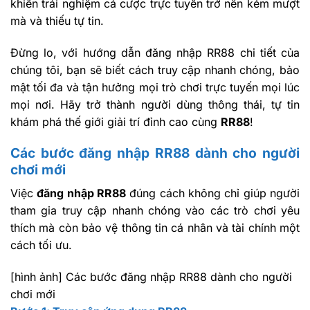
khiến trải nghiệm cá cược trực tuyến trở nên kém mượt
mà và thiếu tự tin.
Đừng lo, với hướng dẫn đăng nhập RR88 chi tiết của
chúng tôi, bạn sẽ biết cách truy cập nhanh chóng, bảo
mật tối đa và tận hưởng mọi trò chơi trực tuyến mọi lúc
mọi nơi. Hãy trở thành người dùng thông thái, tự tin
khám phá thế giới giải trí đỉnh cao cùng
RR88
!
Các bước đăng nhập RR88 dành cho người
chơi mới
Việc
đăng nhập RR88
đúng cách không chỉ giúp người
tham gia truy cập nhanh chóng vào các trò chơi yêu
thích mà còn bảo vệ thông tin cá nhân và tài chính một
cách tối ưu.
[hình ảnh] Các bước đăng nhập RR88 dành cho người
chơi mới